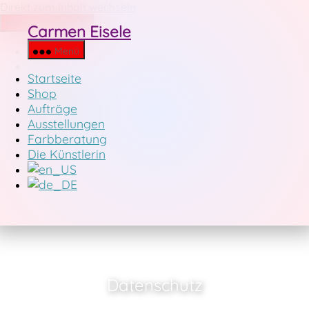
Direkt zum Inhalt wechseln
Menü schließen
Carmen Eisele
Startseite
Menü
Shop
Startseite
Aufträge
Shop
Ausstellungen
Aufträge
Farbberatung
Ausstellungen
Die Künstlerin
Farbberatung
Die Künstlerin
Datenschutz